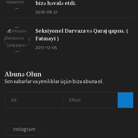
bizə həvalə etdi.
2018-08-21
Seksiyonel Darvaza və Qaraj qapısı. (
Fatmayi )
2017-12-05
Abunə Olun
Son xəbərlər və yeniliklər üçün bizə abunə ol.
instagram