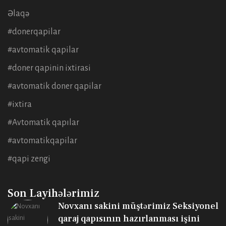
Əlaqə
#donerqapilar
#avtomatik qapilar
#doner qapinin ixtirasi
#avtomatik doner qapilar
#ixtira
#Avtomatik qapılar
#avtomatikqapilar
#qapi zengi
Son Layihələrimiz
Novxanı sakini müştərimiz Seksiyonel
qaraj qapısının hazırlanması işini