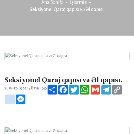
Ana Səhifə
İşlərmiz
Seksiyonel Qaraj qapısı və Əl qapısı.
Seksiyonel Qaraj qapısı və Əl qapısı.
Share
Facebook
Twitter
WhatsApp
Gmail
Telegram
Copy
2018-12-05
6743
Baxış |
5/5
Link
google_bookmarks
Messenger