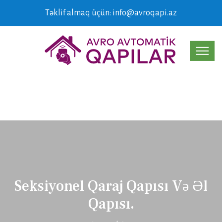
Təklif almaq üçün: info@avroqapi.az
Seksiyonel Qaraj Qapısı Və Əl
Qapısı.