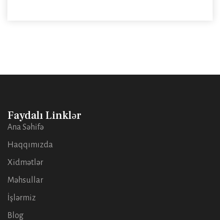
Faydalı Linklər
Ana Səhifə
Haqqımızda
Xidmətlər
Məhsullar
İşlərmiz
Blog