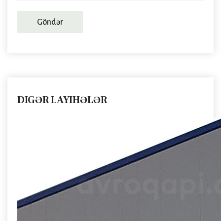
Göndər
DIGƏR LAYIHƏLƏR