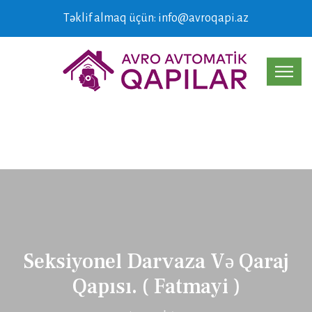
Təklif almaq üçün: info@avroqapi.az
Seksiyonel Darvaza Və Qaraj
Qapısı. ( Fatmayi )