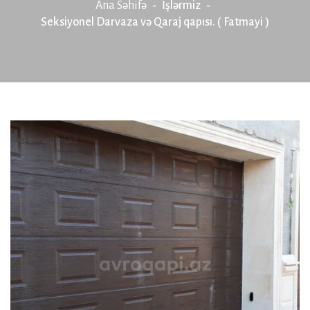
Ana Səhifə
İşlərmiz
Seksiyonel Darvaza və Qaraj qapısı. ( Fatmayi )