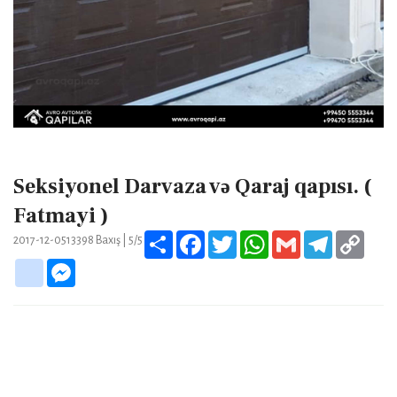
Seksiyonel Darvaza və Qaraj qapısı. (
Fatmayi )
Share
Facebook
Twitter
WhatsApp
Gmail
Telegram
Copy
2017-12-05
13398
Baxış |
5/5
Link
google_bookmarks
Messenger