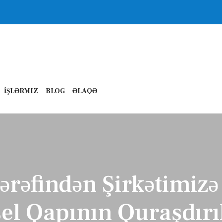
İŞLƏRMIZ
BLOG
ƏLAQƏ
Tərəfindən Şirkətimiz
sel Qapının Quraşdırı