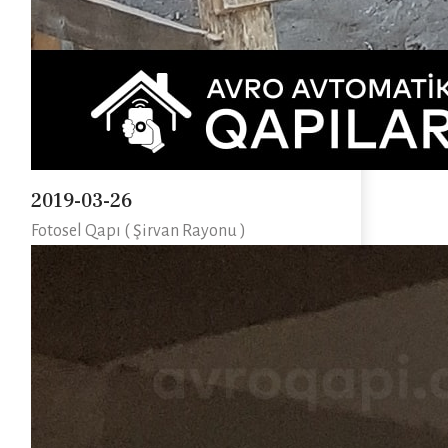
2019-03-26
Fotosel Qapı ( Şirvan Rayonu )