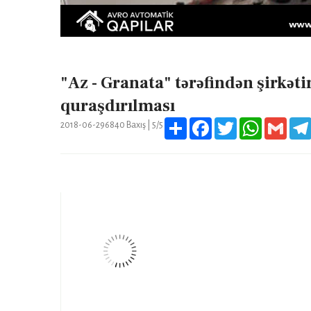
"Az - Granata" tərəfindən şirkət
quraşdırılması
Share
Facebook
Twitter
WhatsApp
Gmail
2018-06-29
6840
Baxış |
5/5