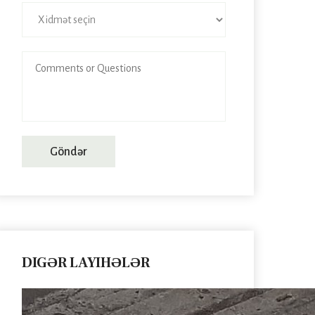
Göndər
DIGƏR LAYIHƏLƏR