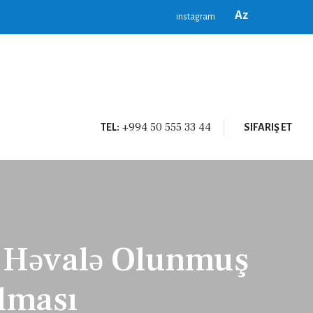
Az
instagram
+994 50 555 33 44
TEL:
SIFARIŞ ET
ə Həvalə Olunmuş
lması