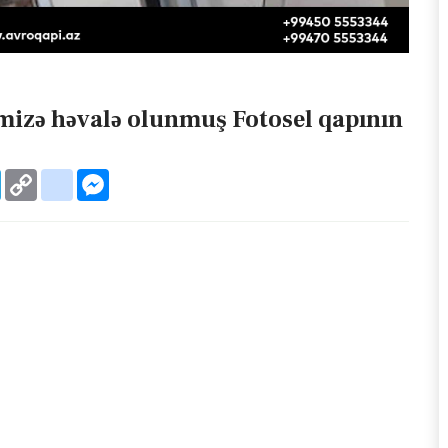
imizə həvalə olunmuş Fotosel qapının
Telegram
Copy
google_bookmarks
Messenger
Link