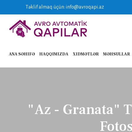
Təklif almaq üçün: info@avroqapi.az
ANA SƏHIFƏ
HAQQIMIZDA
XIDMƏTLƏR
MƏHSULLAR
"Az - Granata" 
Foto