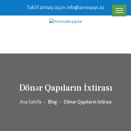
Təklif almaq üçün: info@avroqapi.az
Dönər Qapıların İxtirası
Ana Səhifə
Blog
Dönər Qapıların İxtirası