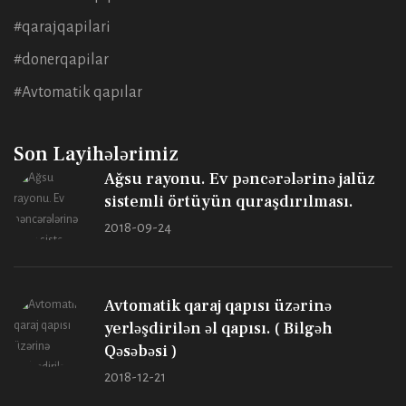
#qarajqapilari
#donerqapilar
#Avtomatik qapılar
Son Layihələrimiz
Ağsu rayonu. Ev pəncərələrinə jalüz
sistemli örtüyün quraşdırılması.
2018-09-24
Avtomatik qaraj qapısı üzərinə
yerləşdirilən əl qapısı. ( Bilgəh
Qəsəbəsi )
2018-12-21