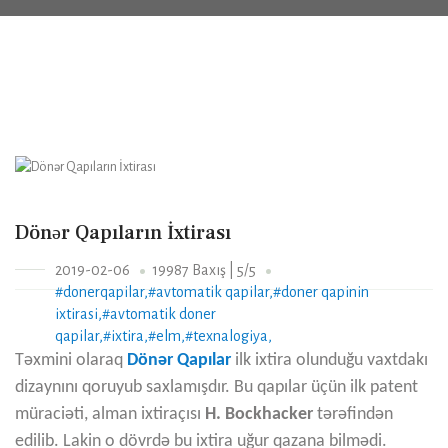
Dönər Qapıların İxtirası
2019-02-06
19987
Baxış |
5/5
#donerqapilar,
#avtomatik qapilar,
#doner qapinin
ixtirasi,
#avtomatik doner
qapilar,
#ixtira,
#elm,
#texnalogiya,
Təxmini olaraq
Dönər Qapılar
ilk ixtira olunduğu vaxtdakı
dizaynını qoruyub saxlamışdır. Bu qapılar üçün ilk patent
müraciəti, alman ixtiraçısı
H. Bockhacker
tərəfindən
edilib. Lakin o dövrdə bu ixtira uğur qazana bilmədi.