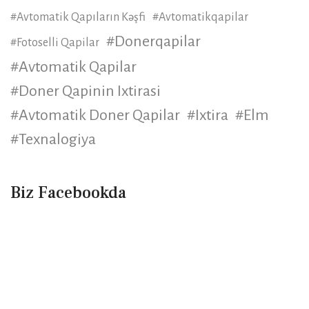
#Avtomatik Qapıların Kəşfi
#avtomatikqapilar
#donerqapilar
#fotoselli Qapilar
#avtomatik Qapilar
#doner Qapinin Ixtirasi
#avtomatik Doner Qapilar
#ixtira
#elm
#texnalogiya
Biz Facebookda