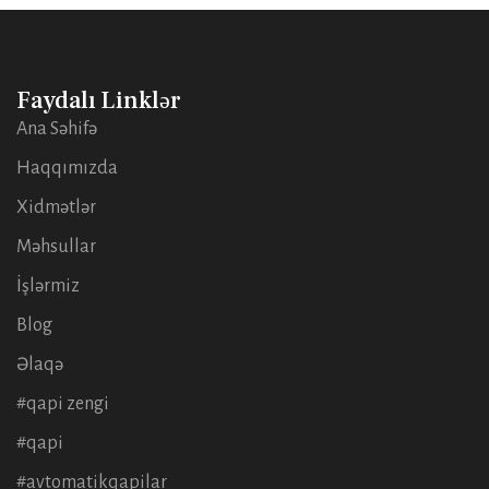
Faydalı Linklər
Ana Səhifə
Haqqımızda
Xidmətlər
Məhsullar
İşlərmiz
Blog
Əlaqə
#qapi zengi
#qapi
#avtomatikqapilar