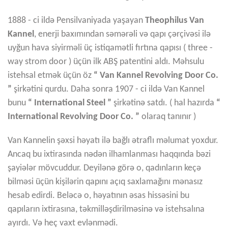
1888 - ci ildə Pensilvaniyada yaşayan
Theophilus Van
Kannel
, enerji baxımından səmərəli və qapı çərçivəsi ilə
uyğun hava siyirməli üç istiqamətli fırtına qapısı ( three -
way strom door ) üçün ilk ABŞ patentini aldı. Məhsulu
istehsal etmək üçün öz
“ Van Kannel Revolving Door Co.
”
şirkətini qurdu. Daha sonra 1907 - ci ildə Van Kannel
bunu
“ International Steel ”
şirkətinə satdı. ( hal hazırda
“
International Revolving Door Co. ”
olaraq tanınır )
Van Kannelin şəxsi həyatı ilə bağlı ətraflı məlumat yoxdur.
Ancaq bu ixtirasında nədən ilhamlanması haqqında bəzi
şayiələr mövcuddur. Deyilənə görə o, qadınların keçə
bilməsi üçün kişilərin qapını açıq saxlamağını mənasız
hesab edirdi. Beləcə o, həyatının əsas hissəsini bu
qapıların ixtirasına, təkmilləşdirilməsinə və istehsalına
ayırdı. Və heç vaxt evlənmədi.