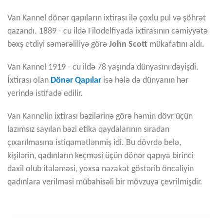
Van Kannel dönər qapıların ixtirası ilə çoxlu pul və şöhrət
qazandı. 1889 - cu ildə Filodelfiyada ixtirasının cəmiyyətə
bəxş etdiyi səmərəliliyə görə
John Scott
mükafatını aldı.
Van Kannel 1919 - cu ildə 78 yaşında dünyasını dəyişdi.
İxtirası olan
Dönər Qapılar
isə hələ də dünyanın hər
yerində istifadə edilir.
Van Kannelin ixtirası bəzilərinə görə həmin dövr üçün
lazımsız sayılan bəzi etika qaydalarının sıradan
çıxarılmasına istiqamətlənmiş idi. Bu dövrdə belə,
kişilərin, qadınların keçməsi üçün dönər qapıya birinci
daxil olub itələməsi, yoxsa nəzakət göstərib öncəliyin
qadınlara verilməsi mübahisəli bir mövzuya çevrilmişdir.