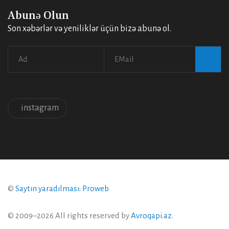
Abunə Olun
Son xəbərlər və yeniliklər üçün bizə abunə ol.
instagram
©
Saytın yaradılması: Proweb
© 2009–2026 All rights reserved by
Avroqapi.az.