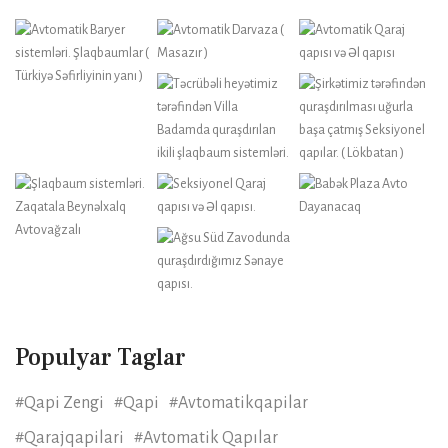
Populyar Taglar
#qapi Zengi
#qapi
#avtomatikqapilar
#qarajqapilari
#Avtomatik Qapılar