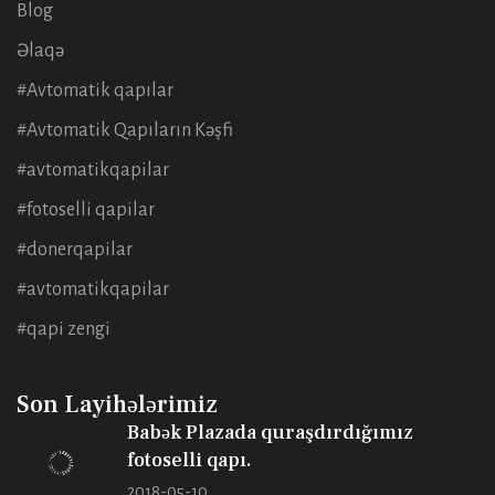
Blog
Əlaqə
#Avtomatik qapılar
#Avtomatik Qapıların Kəşfi
#avtomatikqapilar
#fotoselli qapilar
#donerqapilar
#avtomatikqapilar
#qapi zengi
Son Layihələrimiz
Babək Plazada quraşdırdığımız
fotoselli qapı.
2018-05-10