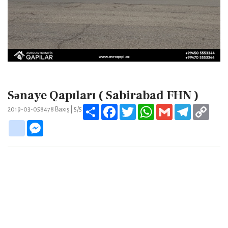
Sənaye Qapıları ( Sabirabad FHN )
Share
Facebook
Twitter
WhatsApp
Gmail
Telegram
Copy
2019-03-05
8478
Baxış |
5/5
Link
google_bookmarks
Messenger