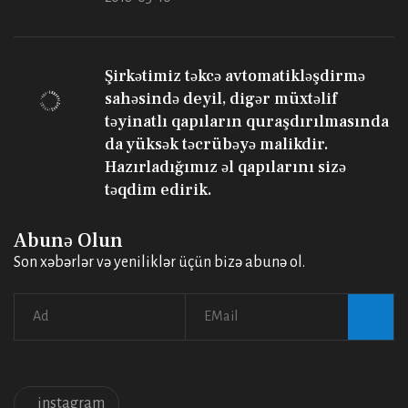
Şirkətimiz təkcə avtomatikləşdirmə
sahəsində deyil, digər müxtəlif
təyinatlı qapıların quraşdırılmasında
da yüksək təcrübəyə malikdir.
Hazırladığımız əl qapılarını sizə
təqdim edirik.
Abunə Olun
Son xəbərlər və yeniliklər üçün bizə abunə ol.
instagram