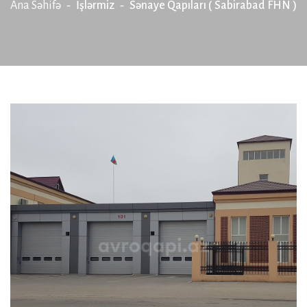
Ana Səhifə
İşlərmiz
Sənaye Qapıları ( Sabirabad FHN )