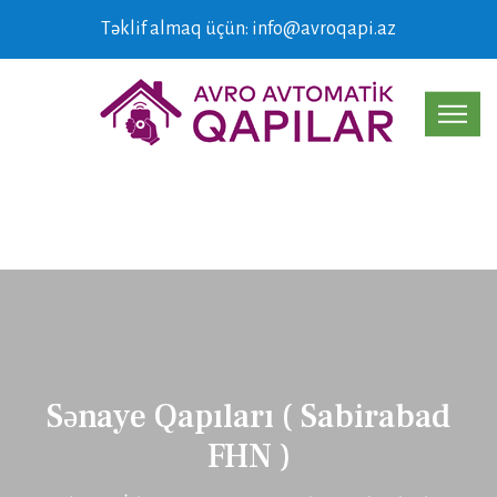
Təklif almaq üçün: info@avroqapi.az
Sənaye Qapıları ( Sabirabad
FHN )