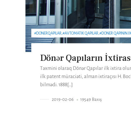
#DONERQAPILAR,
#AVTOMATIK QAPILAR,
#DONER QAPININ IX
Dönər Qapıların İxtiras
Təxmini olaraq Dönər Qapılar ilk ixtira ol
ilk patent müraciəti, alman ixtiraçısı H. Bo
bilmədi. 1888[...]
2019-02-06
19549 Baxış