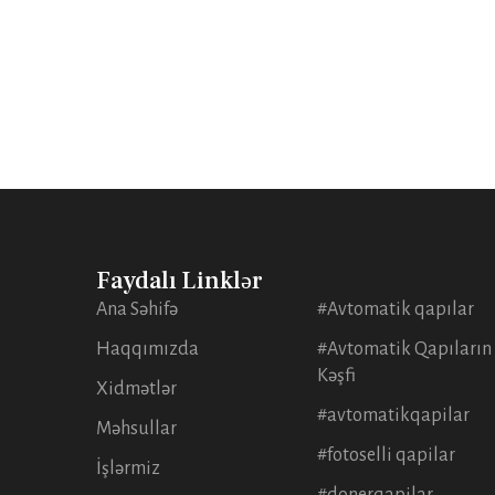
Faydalı Linklər
Ana Səhifə
#Avtomatik qapılar
Haqqımızda
#Avtomatik Qapıların
Kəşfi
Xidmətlər
#avtomatikqapilar
Məhsullar
#fotoselli qapilar
İşlərmiz