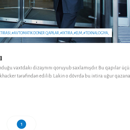
TIRASI,
#AVTOMATIK DONER QAPILAR,
#IXTIRA,
#ELM,
#TEXNALOGIYA,
ı
unduğu vaxtdakı dizaynını qoruyub saxlamışdır. Bu qapılar üçü
ckhacker tərəfindən edilib. Lakin o dövrdə bu ixtira uğur qazan
1