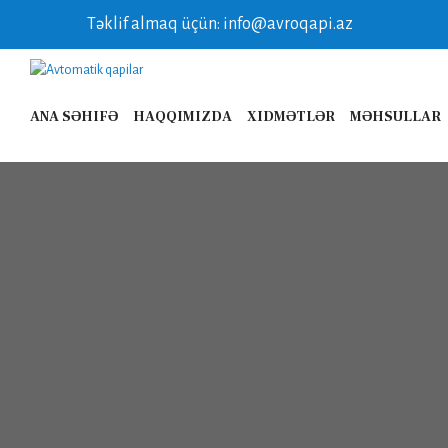
Təklif almaq üçün: info@avroqapi.az
ANA SƏHIFƏ
HAQQIMIZDA
XIDMƏTLƏR
MƏHSULLAR