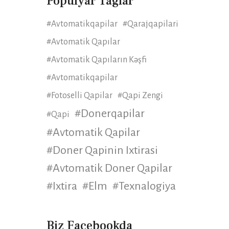
Populyar Taglar
#avtomatikqapilar
#qarajqapilari
#Avtomatik Qapılar
#Avtomatik Qapıların Kəşfi
#avtomatikqapilar
#fotoselli Qapilar
#qapi Zengi
#donerqapilar
#qapi
#avtomatik Qapilar
#doner Qapinin Ixtirasi
#avtomatik Doner Qapilar
#ixtira
#elm
#texnalogiya
Biz Facebookda