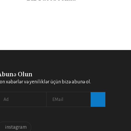
Abunə Olun
on xəbərlər və yeniliklər üçün bizə abunə ol.
instagram