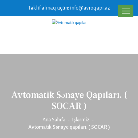
Təklif almaq üçün: info@avroqapi.az
Avtomatik Sənaye Qapıları. (
SOCAR )
Ana Səhifə
İşlərmiz
Avtomatik Sənaye qapıları. ( SOCAR )