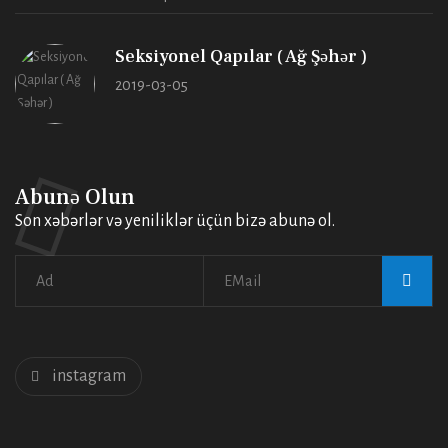
Seksiyonel Qapılar ( Ağ Şəhər )
2019-03-05
Abunə Olun
Son xəbərlər və yeniliklər üçün bizə abunə ol.
instagram