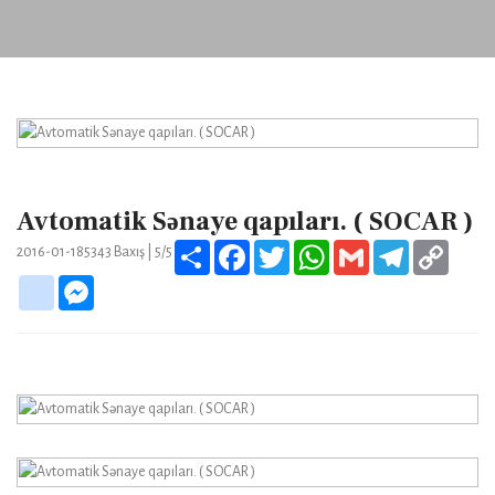
Avtomatik Sənaye qapıları. ( SOCAR )
Share
Facebook
Twitter
WhatsApp
Gmail
Telegram
Copy
2016-01-18
5343
Baxış |
5/5
Link
google_bookmarks
Messenger