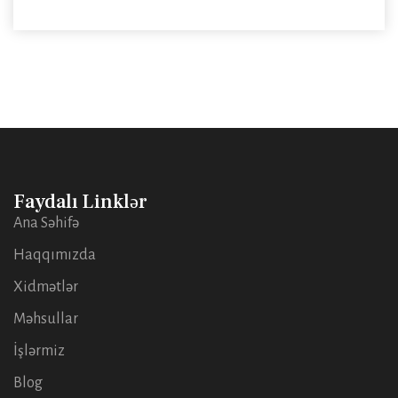
Faydalı Linklər
Ana Səhifə
Haqqımızda
Xidmətlər
Məhsullar
İşlərmiz
Blog