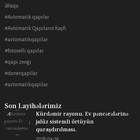
Əlaqə
#Avtomatik qapılar
#Avtomatik Qapıların Kəşfi
#avtomatikqapilar
#fotoselli qapilar
#qapi zengi
#donerqapilar
#avtomatikqapilar
Son Layihələrimiz
Kürdəmir rayonu. Ev pəncərələrinə
jalüz sistemli örtüyün
quraşdırılması.
2018-04-16